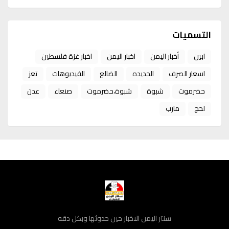
التسميات
ابين
أخبار اليمن
اخبار اليمن
اخبار غزة فلسطين
اسعار الصرف
الحديده
الضالع
الفيديوهات
تعز
حضرموت
شبوة
شبوة،حضرموت
صنعاء
عدن
لحج
مارب
سنتر اليمن الاخبار حين حدوثها وبكل دقه