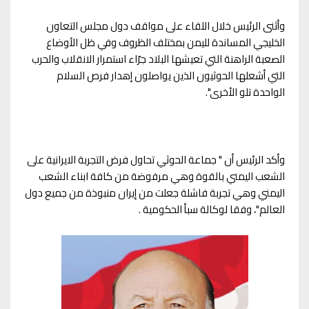
وأثنى الرئيس خلال اللقاء على مواقف دول مجلس التعاون
الخليجي المساندة لليمن بمختلف الظروف وفي ظل الأوضاع
الصعبة الراهنة التي تعيشها البلاد جرّاء استمرار الانقلاب والحرب
التي أشعلها الحوثيون الذين يواصلون إهدار فرص السلام
الواحدة تلو الأخرى".
وأكد الرئيس أن " جماعة الحوثي تحاول فرض التجربة الايرانية على
الشعب اليمني بالقوة وهي مرفوضة من كافة ابناء الشعب
اليمني وهي تجربة فاشلة جعلت من إيران منبوذة من جميع دول
العالم"، وفقا لوكالة سبأ الحكومية .