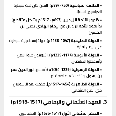
الخلافة العباسية (750-897م)
: اليمن كان تحت سيطرة
العباسيين اسميًا.
ظهور الأئمة الزيديين (897م- 1517م بشكل متقطع)
:
بدأ نفوذ الأئمة الزيديين مع
الإمام الهادي يحيى بن
الحسين
.
الدولة الصليحية (1047-1138م)
: دولة إسماعيلية سيطرت
على اليمن لفترة.
الدولة الأيوبية (1174-1229م)
: الأيوبيون غزوا اليمن
وأسقطوا الصليحيين.
الدولة الرسولية (1229-1454م)
: أسسها
نور الدين عمر
بن رسول
، واتخذت تعز عاصمة لها.
الدولة الطاهرية (1454-1517م)
: حكمت بعد الرسوليين
حتى الغزو العثماني.
3. العهد العثماني والإمامي (1517-1918م)
الحكم العثماني الأول (1517-1635م)
: العثمانيون