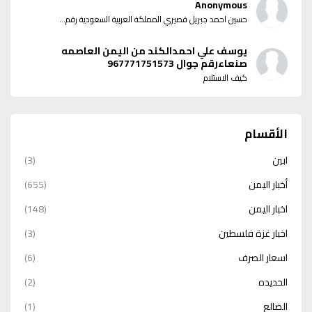
Anonymous
حسين احمد جبريل قصيري المملكة العربية السعودية رقم...
يوسف علي احمدالكند من اليمن العاصمه
صنعاءرقم جوال 967771751573
كيف الاستلام
الأقسام
ابين
(3)
أخبار اليمن
(655)
اخبار اليمن
(148)
اخبار غزة فلسطين
(3)
اسعار الصرف
(6)
الحديده
(2)
الضالع
(1)