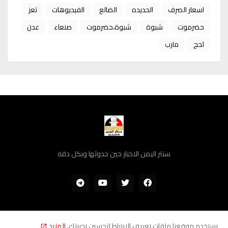
اسعار الصرف
الحديده
الضالع
الفيديوهات
تعز
حضرموت
شبوة
شبوة،حضرموت
صنعاء
عدن
لحج
مارب
سنتر اليمن الاخبار حين حدوثها وبكل دقه
يستخدم موقعنا ملفات تعريف الارتباط لتحسين تجربتك.
المزيد