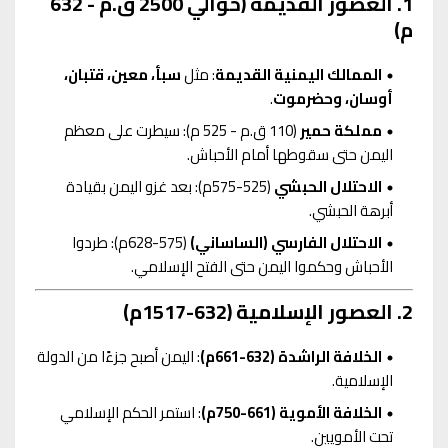
1. العصور القديمة (حوالي 2500 ق.م - 632
م)
الممالك اليمنية القديمة
: مثل
سبأ، معين، قتبان،
أوسان، وحضرموت
.
مملكة حمير
(110 ق.م - 525 م): سيطرت على معظم
اليمن حتى سقوطها أمام الأحباش.
الاحتلال الحبشي
(525-575م): بعد غزو اليمن بقيادة
أبرهة الحبشي.
الاحتلال الفارسي (الساساني)
(575-628م): طردوا
الأحباش وحكموا اليمن حتى الفتح الإسلامي.
2. العصور الإسلامية (632-1517م)
الخلافة الراشدة (632-661م)
: اليمن أصبح جزءًا من الدولة
الإسلامية.
الخلافة الأموية (661-750م)
: استمر الحكم الإسلامي
تحت الأمويين.