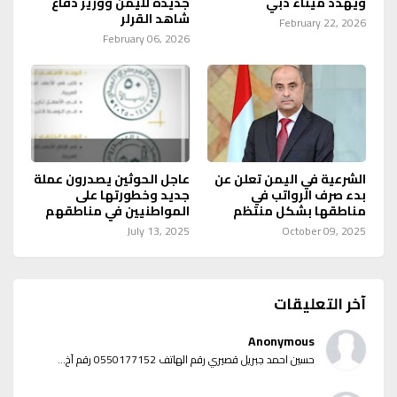
ويهدد ميناء دبي
جديده لليمن ووزير دفاع
شاهد القرلر
February 22, 2026
February 06, 2026
الشرعية في اليمن تعلن عن
عاجل الحوثين يصدرون عملة
بدء صرف الرواتب في
جديد وخطورتها على
مناطقها بشكل منتظم
المواطنيين في مناطقهم
July 13, 2025
October 09, 2025
آخر التعليقات
Anonymous
حسين احمد جبريل قصيري رقم الهاتف 0550177152 رقم آخ...