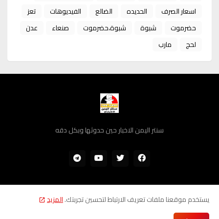
اسعار الصرف
الحديده
الضالع
الفيديوهات
تعز
حضرموت
شبوة
شبوة،حضرموت
صنعاء
عدن
لحج
مارب
سنتر اليمن الاخبار حين حدوثها وبكل دقه
يستخدم موقعنا ملفات تعريف الارتباط لتحسين تجربتك.
المزيد
سياسة الخصوصية
من نحن
اتصل بنا