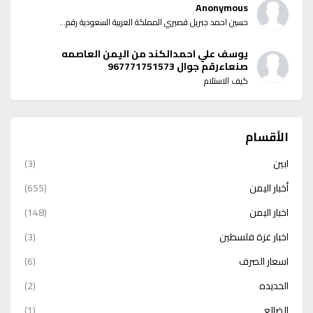
Anonymous
حسين احمد جبريل قصيري المملكة العربية السعودية رقم...
يوسف علي احمدالكند من اليمن العاصمه
صنعاءرقم جوال 967771751573
كيف الاستلام
الأقسام
ابين
(3)
أخبار اليمن
(655)
اخبار اليمن
(148)
اخبار غزة فلسطين
(3)
اسعار الصرف
(6)
الحديده
(2)
الضالع
(1)