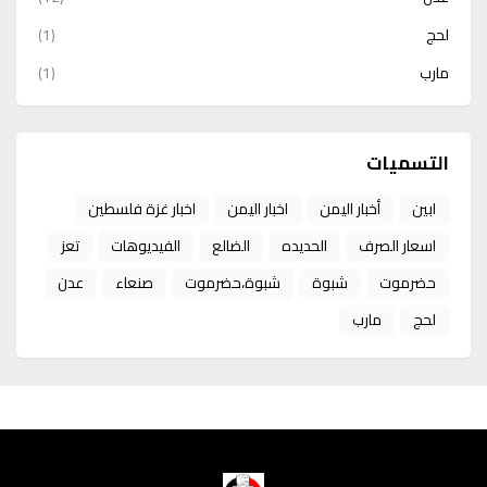
لحج
(1)
مارب
(1)
التسميات
ابين
أخبار اليمن
اخبار اليمن
اخبار غزة فلسطين
اسعار الصرف
الحديده
الضالع
الفيديوهات
تعز
حضرموت
شبوة
شبوة،حضرموت
صنعاء
عدن
لحج
مارب