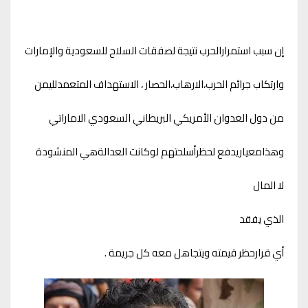
‏إن سبب استمرارالحرب نتيجة لصفقات السلاح للسعودية والإمارات
وارتكاب جرائم الحرب،الارهاب،الحصار ، الاستهداف المتعمدلليمن
من دول العدوان الأمريكي البريطاني السعودي الاماراتي
وهذامعياريدفع لحظرأسلحتهم لوكانت العدالةهي المنشودة
لا المال
الذي يفقد
أي قرارحظر قيمته ويتجاهل معه كل جريمة .