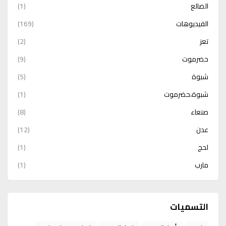
الضالع
(1)
الفيديوهات
(169)
تعز
(2)
حضرموت
(9)
شبوة
(5)
شبوة،حضرموت
(1)
صنعاء
(8)
عدن
(12)
لحج
(1)
مارب
(1)
التسميات