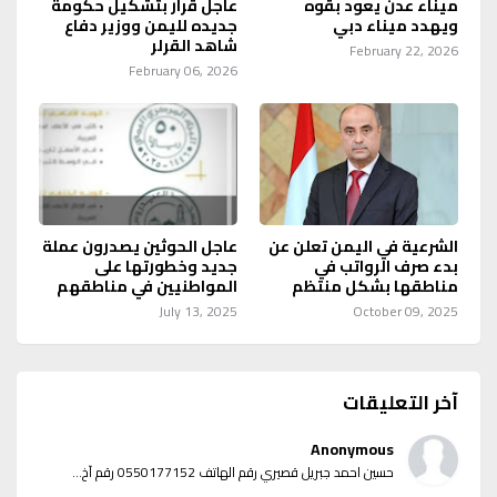
ميناء عدن يعود بقوه
عاجل قرار بتشكيل حكومة
ويهدد ميناء دبي
جديده لليمن ووزير دفاع
شاهد القرلر
February 22, 2026
February 06, 2026
الشرعية في اليمن تعلن عن
عاجل الحوثين يصدرون عملة
بدء صرف الرواتب في
جديد وخطورتها على
مناطقها بشكل منتظم
المواطنيين في مناطقهم
July 13, 2025
October 09, 2025
آخر التعليقات
Anonymous
حسين احمد جبريل قصيري رقم الهاتف 0550177152 رقم آخ...