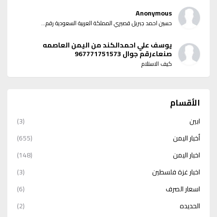
Anonymous
حسين احمد جبريل قصيري المملكة العربية السعودية رقم...
يوسف علي احمدالكند من اليمن العاصمه
صنعاءرقم جوال 967771751573
كيف الاستلام
الأقسام
ابين
(3)
أخبار اليمن
(655)
اخبار اليمن
(148)
اخبار غزة فلسطين
(3)
اسعار الصرف
(6)
الحديده
(2)