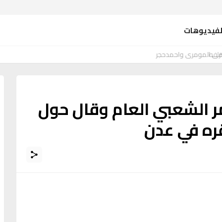
لفيديوهات
فى المومري واحمدحجر
مر الشعبي العام وقال حول
قره في عدن