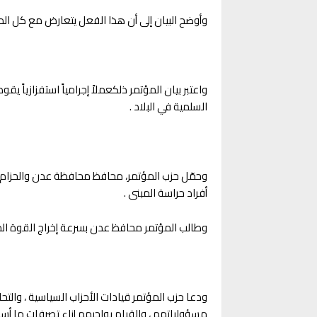
وأوضح البيان إلى أن هذا الفعل يتعارض مع كل الم
واعتبر بيان المؤتمر ذلكعملاً إجرامياً استفزازياً
السلمية في البلاد .
وحمّل حزب المؤتمر، محافظ محافظة عدن والحزام 
أفراد حراسة المبنى .
وطالب المؤتمر محافظ عدن بسرعة إخراج القوة الم
ودعا حزب المؤتمر قيادات الأحزاب السياسية ، والت
مسؤولياتهم ، والقيام بواجبهم إزاء تصرفات ما أس