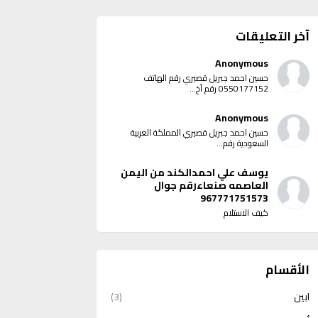
آخر التعليقات
Anonymous
حسين احمد جبريل قصيري رقم الهاتف
0550177152 رقم آخ...
Anonymous
حسين احمد جبريل قصيري المملكة العربية
السعودية رقم...
يوسف علي احمدالكند من اليمن
العاصمه صنعاءرقم جوال
967771751573
كيف الاستلام
الأقسام
ابين
(3)