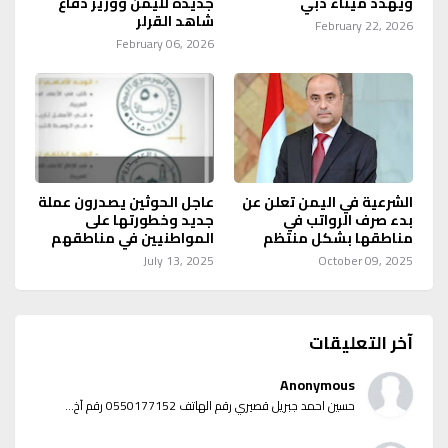
ويهدد ميناء دبي
جديده لليمن ووزير دفاع
شاهد القرلر
February 22, 2026
February 06, 2026
الشرعية في اليمن تعلن عن
عاجل الحوثين يصدرون عملة
بدء صرف الرواتب في
جديد وخطورتها على
مناطقها بشكل منتظم
المواطنيين في مناطقهم
July 13, 2025
October 09, 2025
آخر التعليقات
Anonymous
حسين احمد جبريل قصيري رقم الهاتف 0550177152 رقم آخ...