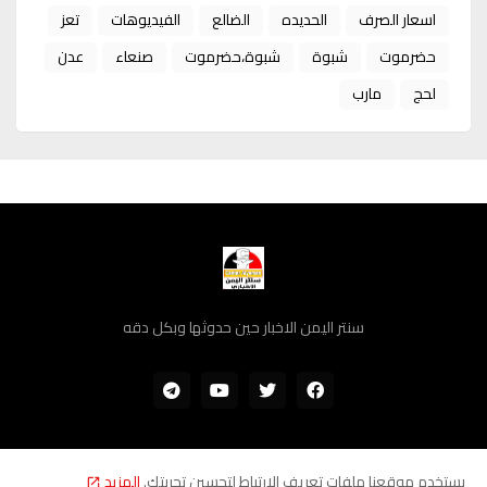
اسعار الصرف
الحديده
الضالع
الفيديوهات
تعز
حضرموت
شبوة
شبوة،حضرموت
صنعاء
عدن
لحج
مارب
سنتر اليمن الاخبار حين حدوثها وبكل دقه
يستخدم موقعنا ملفات تعريف الارتباط لتحسين تجربتك.
المزيد