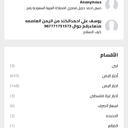
Anonymous
حسين احمد جبريل قصيري المملكة العربية السعودية رقم...
يوسف علي احمدالكند من اليمن العاصمه
صنعاءرقم جوال 967771751573
كيف الاستلام
الأقسام
ابين
(3)
أخبار اليمن
(655)
اخبار اليمن
(148)
اخبار غزة فلسطين
(3)
اسعار الصرف
(6)
الحديده
(2)
الضالع
(1)