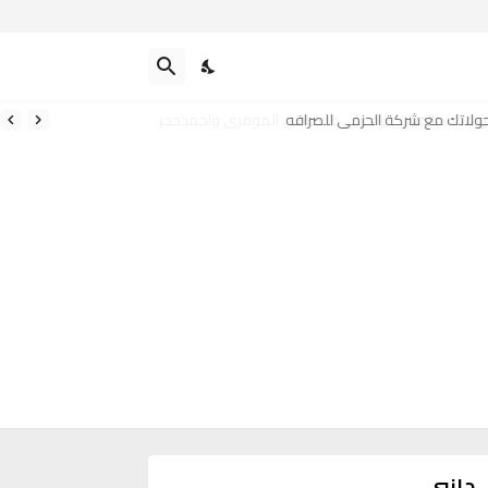
و محمد الحوثي يرد على مصطفى المومري واحمدحجر
جانبي