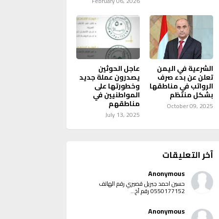
February 06, 2026
الشرعية في اليمن
عاجل الحوثين
تعلن عن بدء صرف
يصدرون عملة جديد
الرواتب في مناطقها
وخطورتها على
بشكل منتظم
المواطنيين في
مناطقهم
October 09, 2025
July 13, 2025
آخر التعليقات
Anonymous
حسين احمد جبريل قصيري رقم الهاتف
0550177152 رقم آخ...
Anonymous