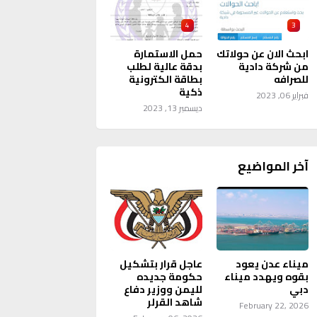
4
3
ابحث الان عن حولاتك
حمل الاستمارة
من شركة دادية
بدقة عالية لطلب
للصرافه
بطاقة الكترونية
ذكية
فبراير 06, 2023
ديسمبر 13, 2023
آخر المواضيع
ميناء عدن يعود
عاجل قرار بتشكيل
بقوه ويهدد ميناء
حكومة جديده
دبي
لليمن ووزير دفاع
شاهد القرلر
February 22, 2026