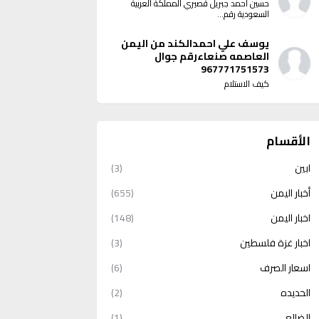
حسين احمد جبريل قصيري المملكة العربية
السعودية رقم...
يوسف علي احمدالكند من اليمن
العاصمه صنعاءرقم جوال
967771751573
كيف الاستلام
الأقسام
ابين
(3)
أخبار اليمن
(655)
اخبار اليمن
(148)
اخبار غزة فلسطين
(3)
اسعار الصرف
(6)
الحديده
(2)
الضالع
(1)