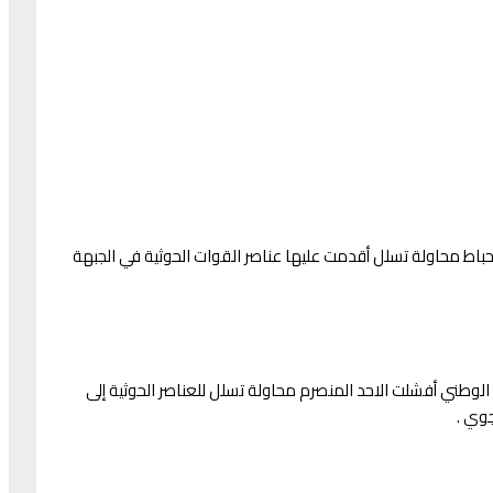
اط محاولة تسلل أقدمت عليها عناصر القوات الحوثية في الجبهة
الوطني أفشلت الاحد المنصرم محاولة تسلل للعناصر الحوثية إلى
جوي .