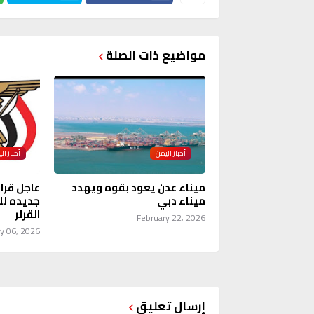
مواضيع ذات الصلة
أخبار اليمن
أخبار ال
ميناء عدن يعود بقوه ويهدد
عاجل قرا
ميناء دبي
جديده لل
القرلر
February 22, 2026
y 06, 2026
إرسال تعليق