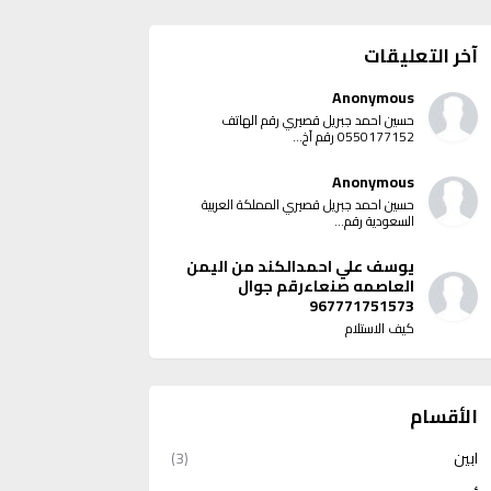
آخر التعليقات
Anonymous
حسين احمد جبريل قصيري رقم الهاتف
0550177152 رقم آخ...
Anonymous
حسين احمد جبريل قصيري المملكة العربية
السعودية رقم...
يوسف علي احمدالكند من اليمن
العاصمه صنعاءرقم جوال
967771751573
كيف الاستلام
الأقسام
ابين
(3)