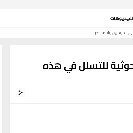
لفيديوهات
فى المومري واحمدحجر
 حوثية للتسلل في هذه