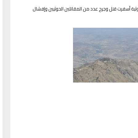
وثية أسفرت قتل وجرح عدد من المقاتلين الحوثيين وإفشال