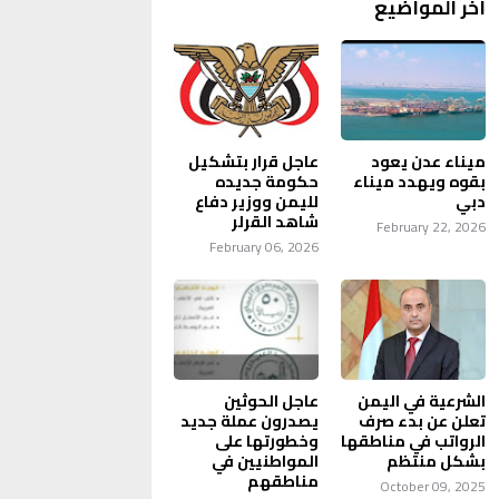
آخر المواضيع
ميناء عدن يعود
عاجل قرار بتشكيل
بقوه ويهدد ميناء
حكومة جديده
دبي
لليمن ووزير دفاع
شاهد القرلر
February 22, 2026
February 06, 2026
الشرعية في اليمن
عاجل الحوثين
تعلن عن بدء صرف
يصدرون عملة جديد
الرواتب في مناطقها
وخطورتها على
بشكل منتظم
المواطنيين في
مناطقهم
October 09, 2025