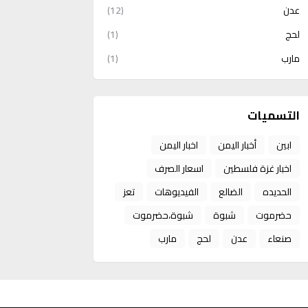
عدن
(12)
لحج
(1)
مارب
(1)
التسميات
ابين
أخبار اليمن
اخبار اليمن
اخبار غزة فلسطين
اسعار الصرف
الحديده
الضالع
الفيديوهات
تعز
حضرموت
شبوة
شبوة،حضرموت
صنعاء
عدن
لحج
مارب