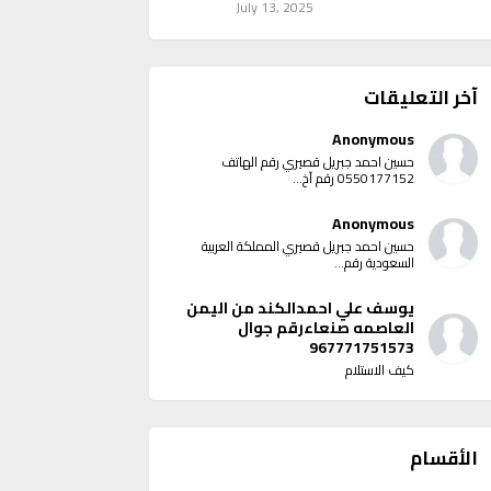
July 13, 2025
آخر التعليقات
Anonymous
حسين احمد جبريل قصيري رقم الهاتف
0550177152 رقم آخ...
Anonymous
حسين احمد جبريل قصيري المملكة العربية
السعودية رقم...
يوسف علي احمدالكند من اليمن
العاصمه صنعاءرقم جوال
967771751573
كيف الاستلام
الأقسام