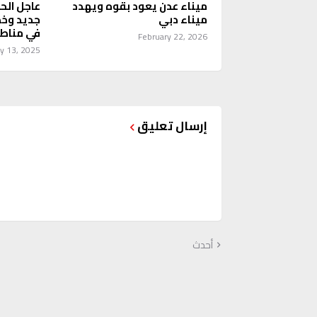
ميناء عدن يعود بقوه ويهدد
عاجل الح
ميناء دبي
جديد وخط
في مناط
February 22, 2026
ly 13, 2025
إرسال تعليق
أحدث