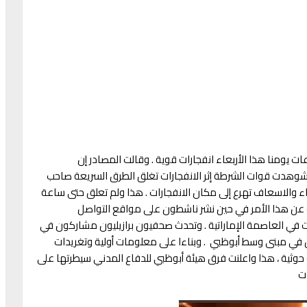
ت يومنا هذا الأربعاء انفجارات قوية . وقالت المصادر إن
وشوهدت قوات الشرطة إثر الانفجارات تغلق الطرق السريعة صاحب
ء والاسعاف تهرع إلى مكان الانفجارات . هذا ولم تعلق حتى ساعة
مية عن هذا الأمر في حين نشر ناشطون على مواقع التواصل
ت في العاصمة الإماراتية . وتحدث صحفيون برازيليون مشاركون في
ق في مبنى وسط أبوظبي . وبناءا على معلومات أولية وتغريدات
ة حوثية ، هذا واعلنت فرق هيئة أبوظبي للدفاع المدني سيطرتها على
ات