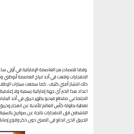
وفقا للمصادر هز العاصمة الإماراتية في أولى ساعا
الانفجارات وقعت في أحد ابراج العاصمة أبوظبي 
ذلك انتشار أمني كثيف . كما سمعت سيارات الإطفا
اعداد هذا الخبر أي جهة إماراتية رسمية ولا إعلا
الاجتماعي مقطع فيديو يظهر حريق في أحد البنايا
تغطية بطولة كأس العالم للأندية عن انفجار وحري
الناشطين فإن الانفجارات ناتجة عن صواريخ بالستي
الحريق الذى اندلع في المبني دون ذكر وقوع إصاب