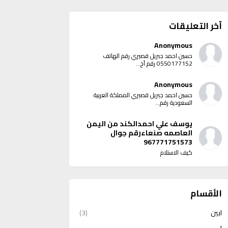
آخر التعليقات
Anonymous
حسين احمد جبريل قصيري رقم الهاتف
0550177152 رقم آخ...
Anonymous
حسين احمد جبريل قصيري المملكة العربية
السعودية رقم...
يوسف علي احمدالكند من اليمن
العاصمه صنعاءرقم جوال
967771751573
كيف الاستلام
الأقسام
ابين
(3)