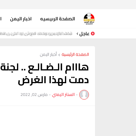
الصفحة الرىيسيه
اخبار اليمن
ا
عاجل
شاهد بالفيديو محمد الحوثي يرد على مصط
الصفحة الرئيسية
أخبار اليمن
هااام الـضـالـع .. لج
دمت لهذا الغرض
-
السنتر اليمني
-
مارس 02, 2022