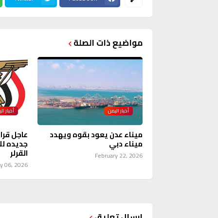
مواضيع ذات الصلة
أخبار اليمن
أخبار ال
ميناء عدن يعود بقوه ويهدد
عاجل قرا
ميناء دبي
جديده لل
القرلر
February 22, 2026
y 06, 2026
إرسال تعليق