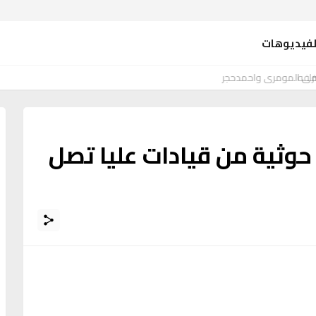
لفيديوهات
فى المومري واحمدحجر
نة حوثية من قيادات عليا تصل