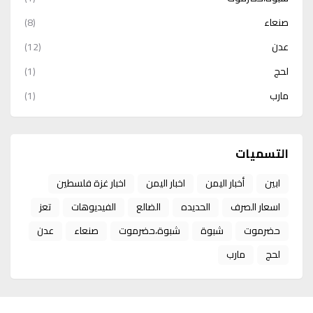
صنعاء
(8)
عدن
(12)
لحج
(1)
مارب
(1)
التسميات
ابين
أخبار اليمن
اخبار اليمن
اخبار غزة فلسطين
اسعار الصرف
الحديده
الضالع
الفيديوهات
تعز
حضرموت
شبوة
شبوة،حضرموت
صنعاء
عدن
لحج
مارب