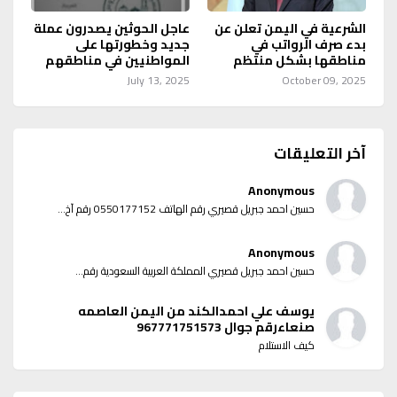
الشرعية في اليمن تعلن عن
عاجل الحوثين يصدرون عملة
بدء صرف الرواتب في
جديد وخطورتها على
مناطقها بشكل منتظم
المواطنيين في مناطقهم
July 13, 2025
October 09, 2025
آخر التعليقات
Anonymous
حسين احمد جبريل قصيري رقم الهاتف 0550177152 رقم آخ...
Anonymous
حسين احمد جبريل قصيري المملكة العربية السعودية رقم...
يوسف علي احمدالكند من اليمن العاصمه
صنعاءرقم جوال 967771751573
كيف الاستلام