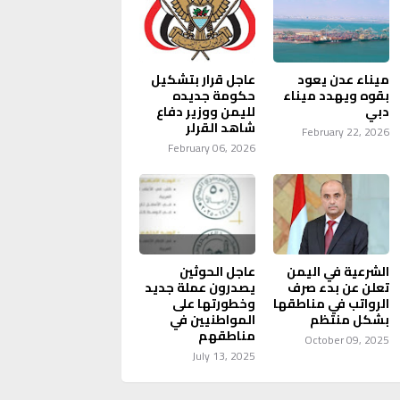
ميناء عدن يعود
عاجل قرار بتشكيل
بقوه ويهدد ميناء
حكومة جديده
دبي
لليمن ووزير دفاع
شاهد القرلر
February 22, 2026
February 06, 2026
الشرعية في اليمن
عاجل الحوثين
تعلن عن بدء صرف
يصدرون عملة جديد
الرواتب في مناطقها
وخطورتها على
بشكل منتظم
المواطنيين في
مناطقهم
October 09, 2025
July 13, 2025