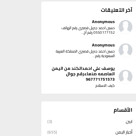
آخر التعليقات
Anonymous
حسين احمد جبريل قصيري رقم الهاتف
0550177152 رقم آخ...
Anonymous
حسين احمد جبريل قصيري المملكة العربية
السعودية رقم...
يوسف علي احمدالكند من اليمن
العاصمه صنعاءرقم جوال
967771751573
كيف الاستلام
الأقسام
ابين
(3)
أخبار اليمن
(655)