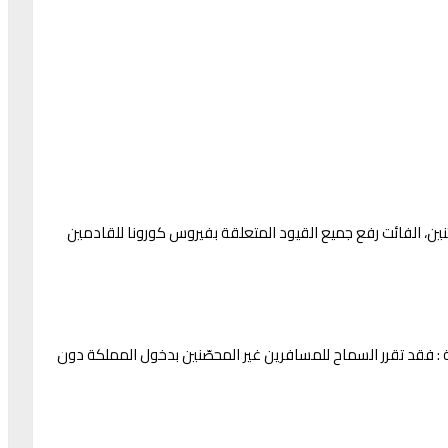
نين، الفائت رفع جميع القيود المتعلقة بفيروس كورونا للقادمين
 : فقد تقرر ‏السماح للمسافرين غير المحصّنين بدخول المملكة دون