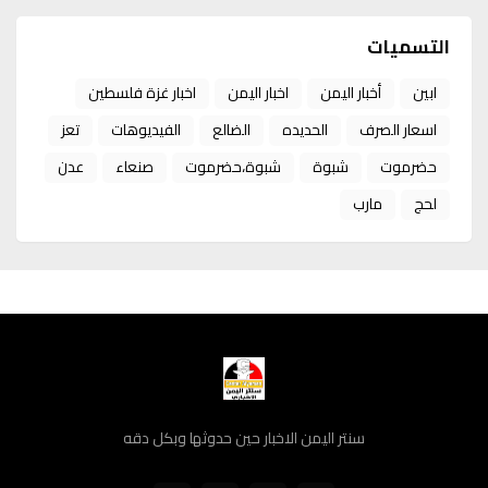
التسميات
ابين
أخبار اليمن
اخبار اليمن
اخبار غزة فلسطين
اسعار الصرف
الحديده
الضالع
الفيديوهات
تعز
حضرموت
شبوة
شبوة،حضرموت
صنعاء
عدن
لحج
مارب
سنتر اليمن الاخبار حين حدوثها وبكل دقه