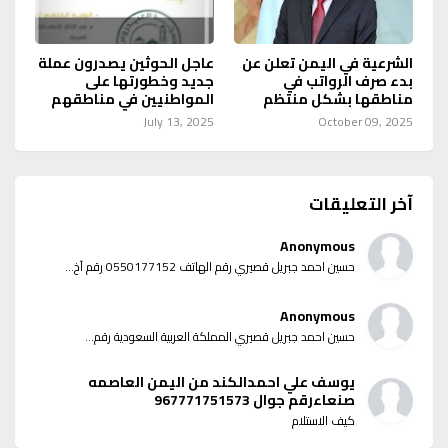
الشرعية في اليمن تعلن عن
عاجل الحوثين يصدرون عملة
بدء صرف الرواتب في
جديد وخطورتها على
مناطقها بشكل منتظم
المواطنيين في مناطقهم
July 13, 2025
October 09, 2025
آخر التعليقات
Anonymous
حسين احمد جبريل قصيري رقم الهاتف 0550177152 رقم آخ...
Anonymous
حسين احمد جبريل قصيري المملكة العربية السعودية رقم...
يوسف علي احمدالكند من اليمن العاصمه
صنعاءرقم جوال 967771751573
كيف الاستلام