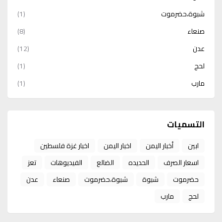
شبوة،حضرموت
(1)
صنعاء
(8)
عدن
(12)
لحج
(1)
مارب
(1)
التسميات
ابين
أخبار اليمن
اخبار اليمن
اخبار غزة فلسطين
اسعار الصرف
الحديده
الضالع
الفيديوهات
تعز
حضرموت
شبوة
شبوة،حضرموت
صنعاء
عدن
لحج
مارب