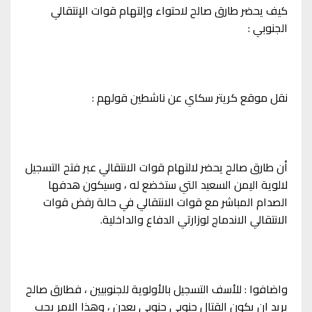
كيف يحضر طارق صالح لاحتواء وإلتهام قوات الإنتقالي
الجنوبي :
نقل موقع كريتر سكاي عن ناشطين قولهم :
أن طارق صالح يحضر لالتهام قوات الانتقالي عبر فتح التسجيل
لالوية اليمن السعيد التي ستخضع له ، وسيكون هدفها
الصدام المباشر مع قوات الانتقالي في حالة رفض قوات
الانتقالي الاندماج لوزارتي الدفاع والداخلية.
واضافوا : للأسف التسجيل بالأولوية للجنوبيين ، فطارق صالح
يريد ان يكون القتال جنوبي جنوبي بعدن ، وهذا الامر يجب