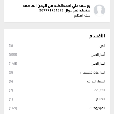
يوسف علي احمدالكند من اليمن العاصمه
صنعاءرقم جوال 967771751573
كيف الاستلام
الأقسام
ابين
(3)
أخبار اليمن
(655)
اخبار اليمن
(148)
اخبار غزة فلسطين
(3)
اسعار الصرف
(6)
الحديده
(2)
الضالع
(1)
الفيديوهات
(169)