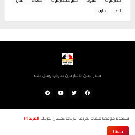
حضرموت
شبوة
شبوة،حضرموت
صنعاء
عدن
لحج
مارب
سنتر اليمن الاخبار حين حدوثها وبكل دقه
يستخدم موقعنا ملفات تعريف الارتباط لتحسين تجربتك.
المزيد
سياسة الخصوصية
من نحن
اتصل بنا
حسنا !
جميع الحقوق محفوظة © 2022 لدى موقع سنتر اليمن