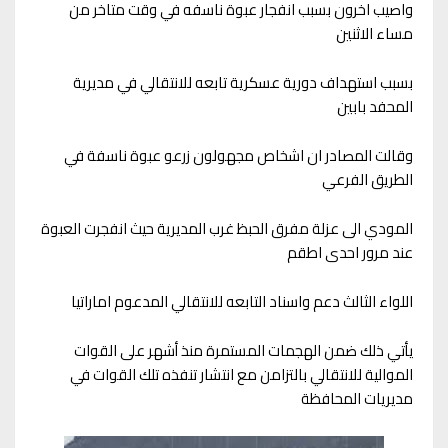
واصيب اخرون بسبب انفجار عبوة ناسفه في وقت متاخر من
مساء الاثنين
بسبب استهداف دورية عسكرية تابعه للانتقالي في مديرية
المحفد بابين
وقالت المصادر ان اشخاص مجهولون زرعو عبوة ناسفة في
الطريق الفرعي
المودي الى عزلة مفرق الحبظ غرب المديرية حيث انفجرت العبوة
عند مرور احدى اطقم
اللواء الثالث دعم واسناد التابعه للانتقالي المدعوم اماراتيا
يأتي ذلك ضمن الهجمات المستمرة منذ أشهر على القوات
الموالية للانتقالي بالتزامن مع انتشار تنفذه تلك القوات في
مديريات المحافظة