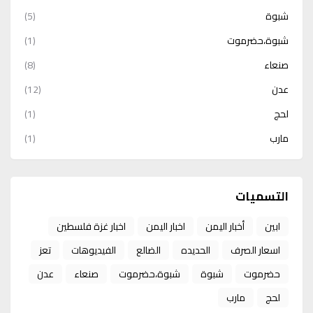
شبوة
(5)
شبوة،حضرموت
(1)
صنعاء
(8)
عدن
(12)
لحج
(1)
مارب
(1)
التسميات
ابين
أخبار اليمن
اخبار اليمن
اخبار غزة فلسطين
اسعار الصرف
الحديده
الضالع
الفيديوهات
تعز
حضرموت
شبوة
شبوة،حضرموت
صنعاء
عدن
لحج
مارب