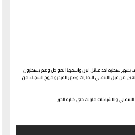
وب يضهر سيطرة احد قبائل ابين واسمها العواذل وهم يسيطرون
ين من قبل الانتقالي الامارات وضهر الفيديو خروج السجناء من
نتقالي والاشباكات مازالت حتى كتابة الخبر