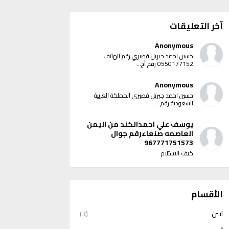
آخر التعليقات
Anonymous
حسين احمد جبريل قصيري رقم الهاتف
0550177152 رقم آخ...
Anonymous
حسين احمد جبريل قصيري المملكة العربية
السعودية رقم...
يوسف علي احمدالكند من اليمن
العاصمه صنعاءرقم جوال
967771751573
كيف الاستلام
الأقسام
ابين
(3)