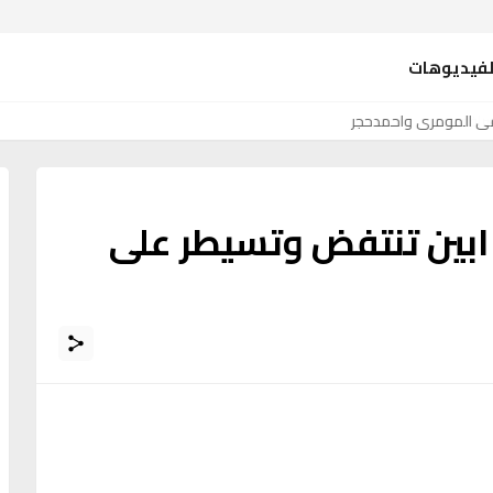
لفيديوهات
فى المومري واحمدحجر
 ابين تنتفض وتسيطر على