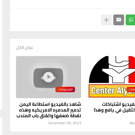
عرض الكل
وهات
الفيديوهات
فيديو اشتباكات
شاهد بالفيديو استطاعة اليمن
الثقيل في يافع وهذا
تدمير المدمره الامريكيه وهذه
نقطة ضعفها واغلاق باب المندب
December 29, 2023
Apr