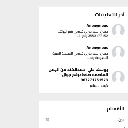
آخر التعليقات
Anonymous
حسين احمد جبريل قصيري رقم الهاتف
0550177152 رقم آخ...
Anonymous
حسين احمد جبريل قصيري المملكة العربية
السعودية رقم...
يوسف علي احمدالكند من اليمن
العاصمه صنعاءرقم جوال
967771751573
كيف الاستلام
الأقسام
ابين
(3)