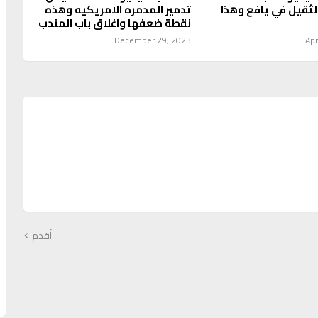
الثقيل في يافع وهذا
تدمير المدمره الامريكيه وهذه
نقطة ضعفها واغلاق باب المندب
December 29, 2023
Apr
أقدم