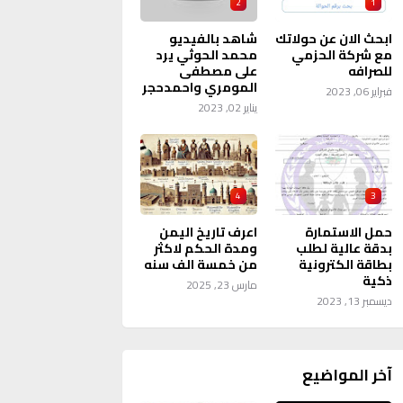
2
1
ابحث الان عن حولاتك
شاهد بالفيديو
مع شركة الحزمي
محمد الحوثي يرد
للصرافه
على مصطفى
المومري واحمدحجر
فبراير 06, 2023
يناير 02, 2023
4
3
حمل الاستمارة
اعرف تاريخ اليمن
بدقة عالية لطلب
ومدة الحكم لاكثر
بطاقة الكترونية
من خمسة الف سنه
ذكية
مارس 23, 2025
ديسمبر 13, 2023
آخر المواضيع