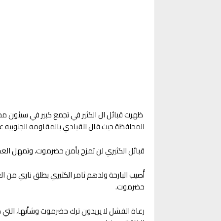
ظهرت قبائل ال الكثير في تجمع كبير في سيئون م
المحافظة حيث قال القيادي بالمقاومه الجنوبيه 
‏قبائل الكثيري لن تمزح بأمن حضرموت، وتمهل ال
أُصيب البارحة ولدهم ثامر الكثيري بطلق ناري من ا
حضرموت.
رعاة الفشل لا يريدون ترك حضرموت وشأنها، التي ظ