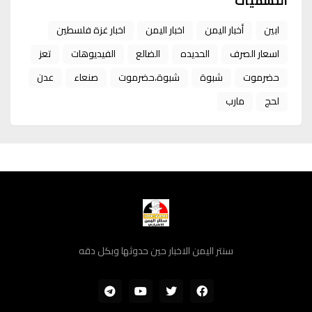
التسميات
ابين
أخبار اليمن
اخبار اليمن
اخبار غزة فلسطين
اسعار الصرف
الحديده
الضالع
الفيديوهات
تعز
حضرموت
شبوة
شبوة،حضرموت
صنعاء
عدن
لحج
مارب
سنتر اليمن الاخبار حين حدوثها وبكل دقه