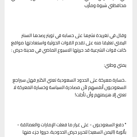
محافظتي شبوة ومأرب
وقال في تغريدة نشرها على حسابه في تويتر رصدها السنتر
اليمني تعليقا منه على تقدم القوات الحوثية واستعادتها مواقع
كانت قوات الشرعية قد حررتها الاسبوع الماضي في مدينة حرض :
يمني وطني:
..خسارة معركة على الحدود السعودية تعني الكثير فهل سيراجع
السعوديون أنفسهم لأن مصادرة السياسة وخسارة المعركة لا
تعني إلا هزيمتهم وأن تأجلت!
" ‏دفع السعوديون - على غرار ما فعلت الإمارات والعمالقة -
بألوية (اليمن السعيد) لتحرير حرض الحدودية، حرروا جزء منها